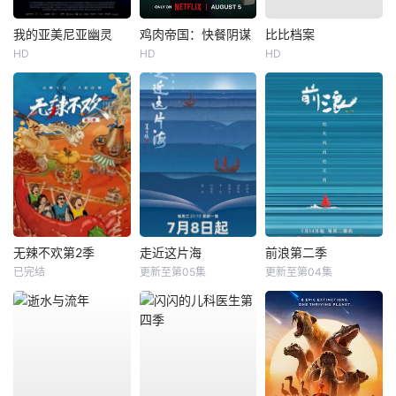
我的亚美尼亚幽灵
鸡肉帝国：快餐阴谋
比比档案
HD
HD
HD
无辣不欢第2季
走近这片海
前浪第二季
已完结
更新至第05集
更新至第04集