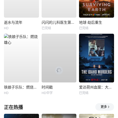
逝水与流年
闪闪的儿科医生第四季
地球·劫后重生
HD
已完结
已完结
铁娘子乐队：燃烧雄心
时间戳
爱达荷州血案：大学梦魇
HD
HD中字
已完结
正在热播
更多