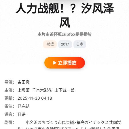
人力战舰！？汐风泽
风
本片由茶杯狐cupfox提供播放
动漫
2017
日本
立即播放
导演：
吉田徹
主演：
上坂堇
千本木彩花
山下诚一郎
更新：
2025-11-30 04:18
备注：
已完结
语言：
日语
剧情：
小名浜まちづくり市民会議×福島ガイナックス共同製
作、いわき市小名浜観光PRアニメ『人力戦艦！？汐風澤