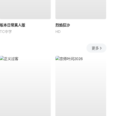
坂本日常真人版
烈焰狂沙
TC中字
HD
更多