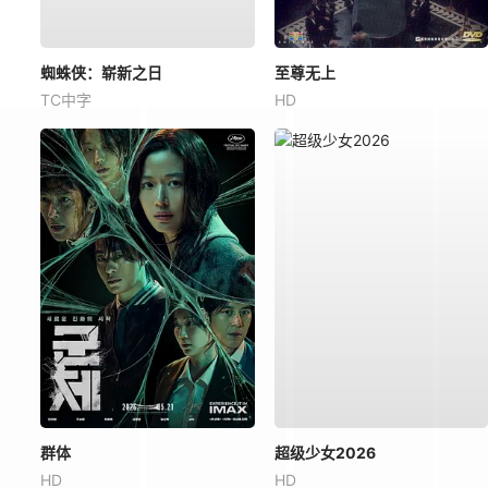
蜘蛛侠：崭新之日
至尊无上
TC中字
HD
群体
超级少女2026
HD
HD