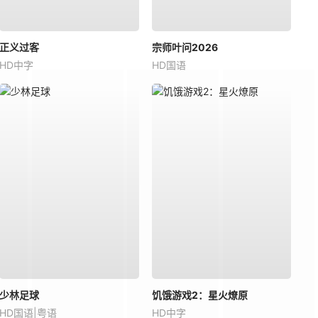
正义过客
宗师叶问2026
HD中字
HD国语
少林足球
饥饿游戏2：星火燎原
HD国语|粤语
HD中字