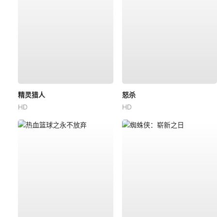
精灵猎人
怒杀
HD
HD