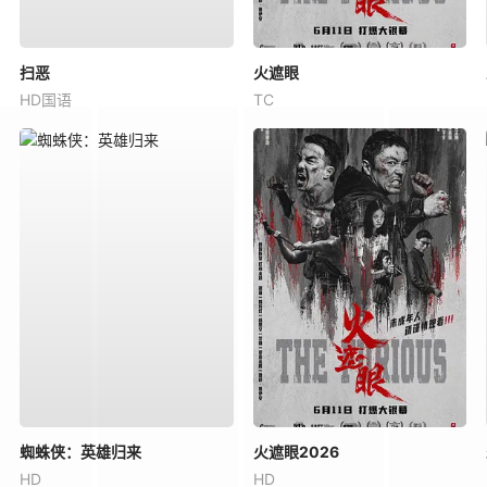
扫恶
火遮眼
HD国语
TC
蜘蛛侠：英雄归来
火遮眼2026
HD
HD