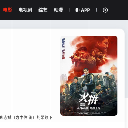
电影
电视剧
综艺
动漫
APP
郑志斌（方中信 饰）的带领下