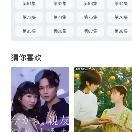
第61集
第62集
第63集
第64集
第73集
第74集
第75集
第76集
第85集
第86集
第87集
第88集
猜你喜欢