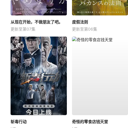
从现在开始，不做朋友了吧。
度假法则
更新至第07集
更新至第06集
斩毒行动
奇怪的零食店钱天堂