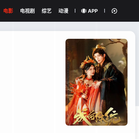
电影
电视剧
综艺
动漫
APP