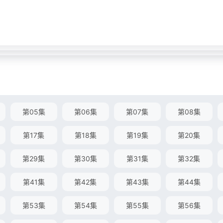
第05集
第06集
第07集
第08集
第17集
第18集
第19集
第20集
第29集
第30集
第31集
第32集
第41集
第42集
第43集
第44集
第53集
第54集
第55集
第56集