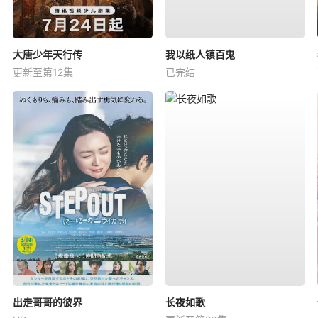
大唐少年天行传
我以纸人镇百鬼
更新至第12集
已完结
出走哥哥的彼界
长夜如歌