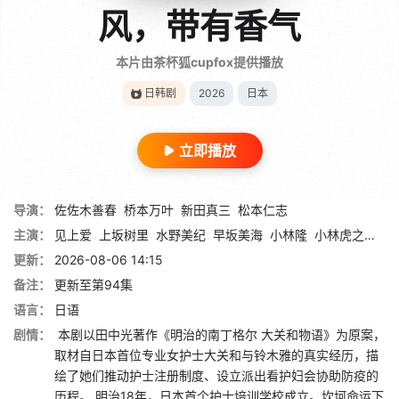
风，带有香气
本片由茶杯狐cupfox提供播放
日韩剧
2026
日本
立即播放
导演：
佐佐木善春
桥本万叶
新田真三
松本仁志
主演：
见上爱
上坂树里
水野美纪
早坂美海
小林隆
小林虎之介
津
更新：
2026-08-06 14:15
备注：
更新至第94集
语言：
日语
剧情：
本剧以田中光著作《明治的南丁格尔 大关和物语》为原案，
取材自日本首位专业女护士大关和与铃木雅的真实经历，描
绘了她们推动护士注册制度、设立派出看护妇会协助防疫的
历程。 明治18年，日本首个护士培训学校成立。坎坷命运下