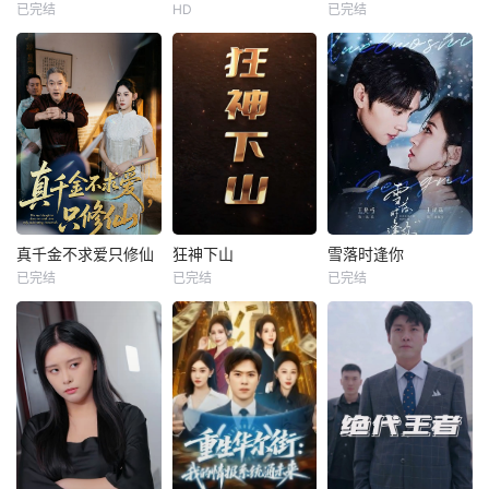
已完结
HD
已完结
真千金不求爱只修仙
狂神下山
雪落时逢你
已完结
已完结
已完结