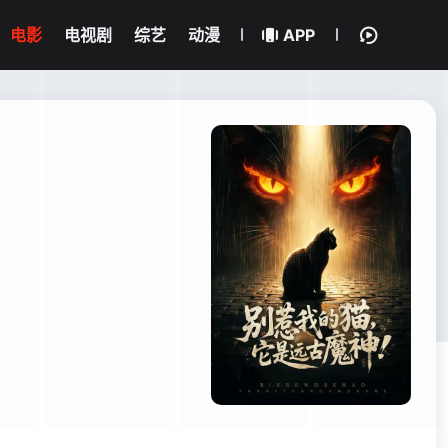
电影
电视剧
综艺
动漫
APP