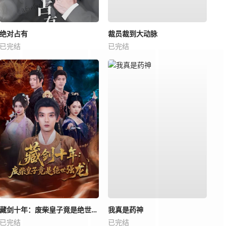
绝对占有
裁员裁到大动脉
已完结
已完结
藏剑十年：废柴皇子竟是绝世强龙
我真是药神
已完结
已完结