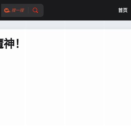
首页
搜一搜
魔神！