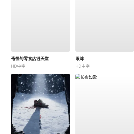
奇怪的零食店钱天堂
眼眸
HD中字
HD中字