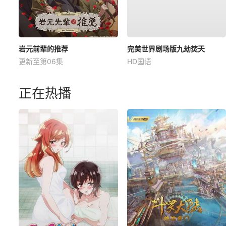
岩元前辈的推荐
完美世界剧场版九劫焚天
更新至第06集
HD国语
正在热播