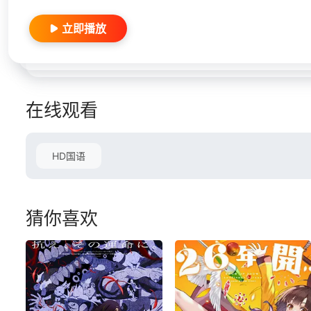
立即播放
在线观看
HD国语
猜你喜欢