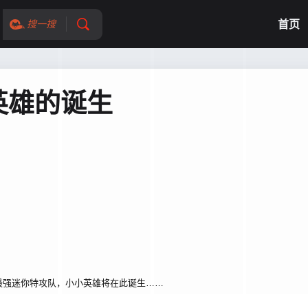
首页
搜一搜
英雄的诞生
强迷你特攻队，小小英雄将在此诞生……