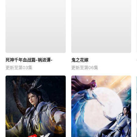
死神千年血战篇-祸进谭-
鬼之花嫁
更新至第03集
更新至第06集