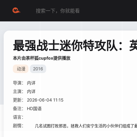
最强战士迷你特攻队：
本片由茶杯狐cupfox提供播放
动漫
2016
导演：
内详
主演：
内详
更新：
2026-06-04 11:15
备注：
HD国语
语言：
剧情：
几名试图打败邪恶，拯救人们安宁生活的小伙伴们组成了最