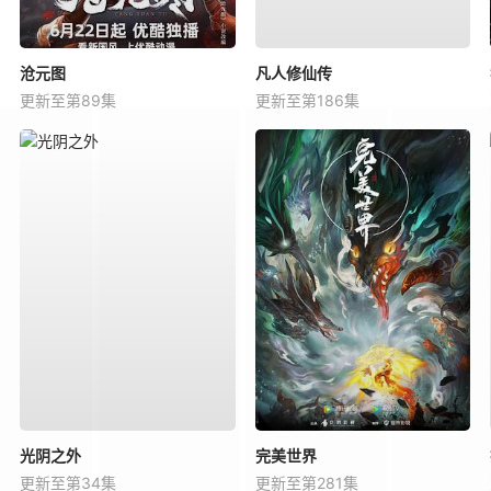
沧元图
凡人修仙传
更新至第89集
更新至第186集
光阴之外
完美世界
更新至第34集
更新至第281集