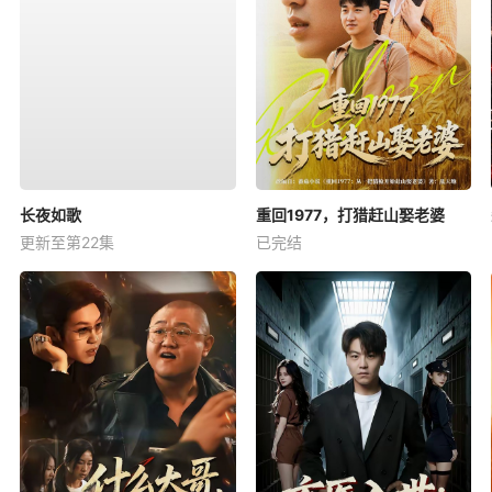
长夜如歌
重回1977，打猎赶山娶老婆
更新至第22集
已完结