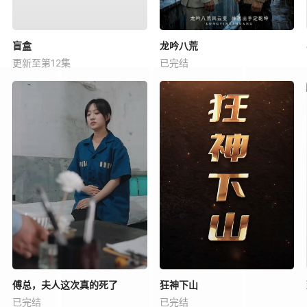
盲盒
龙吟八荒
更新至第12集
已完结
傅总，夫人这次真的死了
狂神下山
已完结
已完结