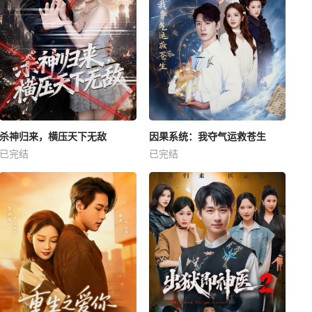
杀神归来，横压天下无敌
因果系统：我夺气运救苍生
已完结
已完结