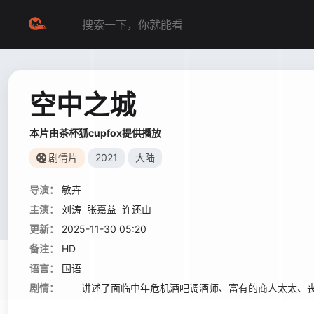
空中之城
本片由茶杯狐cupfox提供播放
剧情片
2021
大陆
导演：
敏卉
主演：
刘涛
张嘉益
许还山
更新：
2025-11-30 05:20
备注：
HD
语言：
国语
剧情：
讲述了面临中年危机酒吧调酒师、富有的商人太太、丧