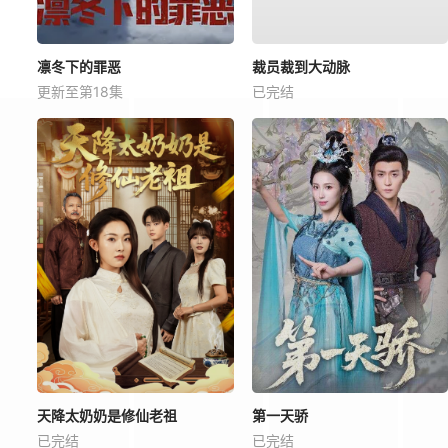
凛冬下的罪恶
裁员裁到大动脉
更新至第18集
已完结
天降太奶奶是修仙老祖
第一天骄
已完结
已完结