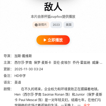
敌人
本片由茶杯狐cupfox提供播放
剧情片
2023
美国
立即播放
导演：
加斯·戴维斯
主演：
西尔莎·罗南
保罗·麦斯卡
亚伦·皮埃尔
乔丹·霍兹纳
威廉·弗里曼
更新：
2025-11-30 03:24
备注：
HD中字
语言：
英语
剧情：
在不久的将来，企业权力和环境衰败正在蹂躏着地球。
Hen（西尔莎·罗南 Saoirse Ronan 饰）和Junior（保罗·麦斯
卡 Paul Mescal 饰）是一对年轻夫妇，结婚七年，在他们与
世隔绝的农场过着孤独的生活。一天晚上，一...
全文