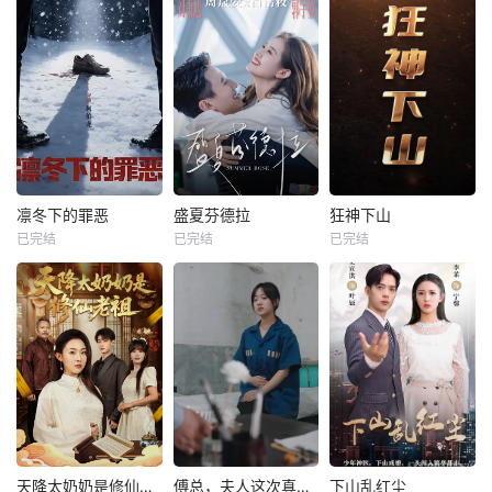
凛冬下的罪恶
盛夏芬德拉
狂神下山
已完结
已完结
已完结
天降太奶奶是修仙老祖
傅总，夫人这次真的死了
下山乱红尘