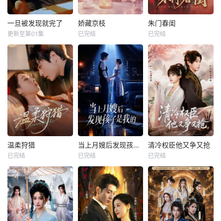
一旦被发现就完了
娇藏京枝
朱门春闺
更新至第01集
已完结
已完结
温柔狩猎
当上月嫂后发现孩子是我的
清冷权臣他又争又抢
已完结
已完结
已完结