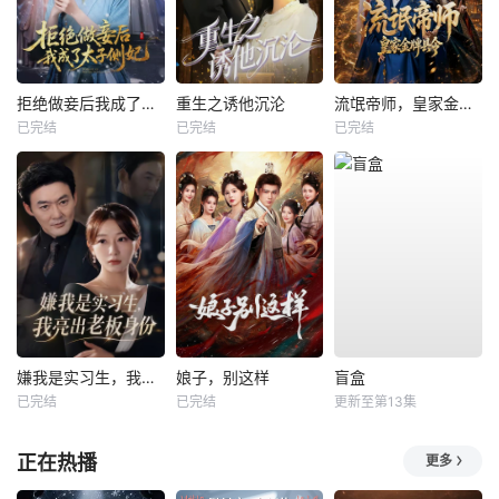
拒绝做妾后我成了太子侧妃
重生之诱他沉沦
流氓帝师，皇家金牌县令
已完结
已完结
已完结
嫌我是实习生，我亮出老板身份
娘子，别这样
盲盒
已完结
已完结
更新至第13集
正在热播
更多