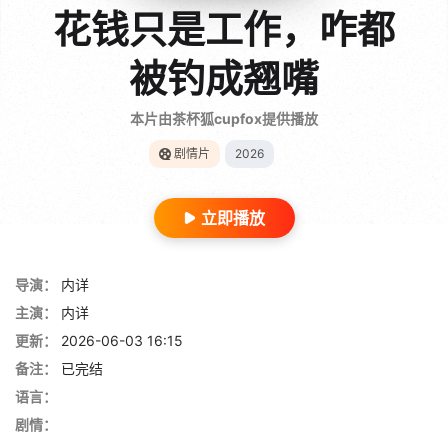
花钱只是工作，咋都
被钓成翘嘴
本片由茶杯狐cupfox提供播放
剧情片
2026
立即播放
导演：
内详
主演：
内详
更新：
2026-06-03 16:15
备注：
已完结
语言：
剧情：