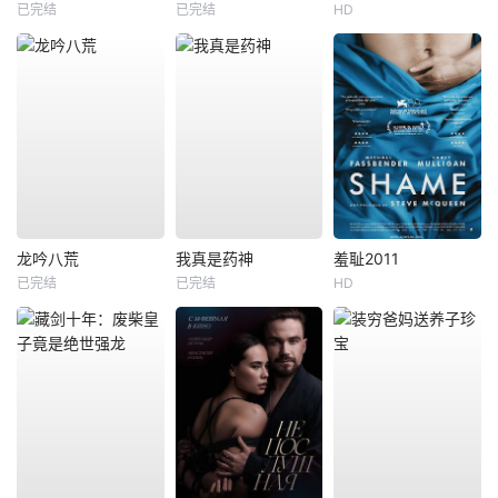
已完结
已完结
HD
龙吟八荒
我真是药神
羞耻2011
已完结
已完结
HD