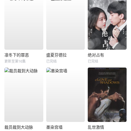
凛冬下的罪恶
盛夏芬德拉
绝对占有
更新至第16集
已完结
已完结
裁员裁到大动脉
墨染宫墙
乱世激情