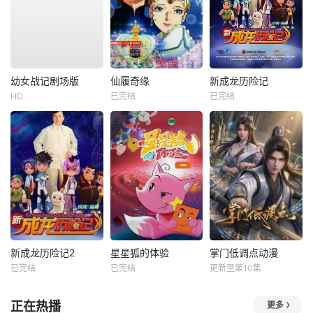
幼女战记剧场版
仙履奇缘
新成龙历险记
HD
已完结
已完结
新成龙历险记2
星星狐的体验
掌门低调点动漫
已完结
已完结
更新至第10集
正在热播
更多