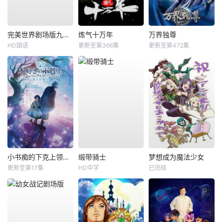
完美世界剧场版九劫焚天
炼气十万年
万界独尊
HD国语
更新至第366集
更新至第472集
小书痴的下克上领主的养女
缎带骑士
梦想成为魔法少女
更新至第17集
HD中字
已完结