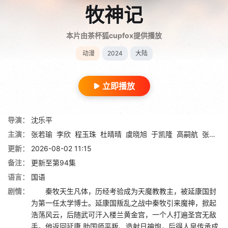
牧神记
本片由茶杯狐cupfox提供播放
动漫
2024
大陆
立即播放
导演：
沈乐平
主演：
张若瑜
李欣
程玉珠
杜晴晴
虞晓旭
于凯隆
高嗣航
张恒
王
更新：
2026-08-02 11:15
备注：
更新至第94集
语言：
国语
剧情：
秦牧天生凡体，历经考验成为天魔教教主，被延康国封
为第一任太学博士。延康国叛乱之战中秦牧引来魔神，掀起
浩荡风云，后随武可汗入楼兰黄金宫，一个人打遍圣宫无敌
手。他返回延康,助国师平叛、造射日神炮，后得人皇传承成