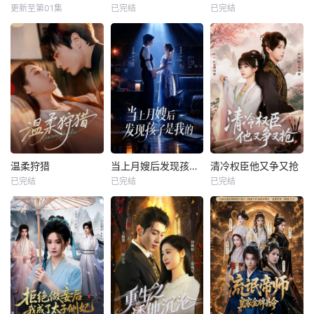
更新至第01集
已完结
已完结
温柔狩猎
当上月嫂后发现孩子是我的
清冷权臣他又争又抢
已完结
已完结
已完结