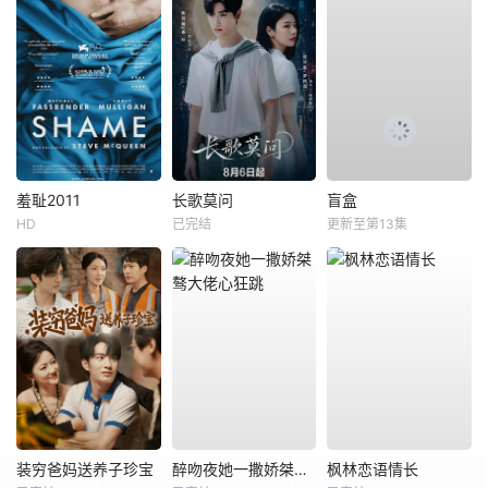
羞耻2011
长歌莫问
盲盒
HD
已完结
更新至第13集
装穷爸妈送养子珍宝
醉吻夜她一撒娇桀骜大佬心狂跳
枫林恋语情长