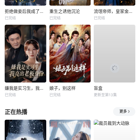
拒绝做妾后我成了太子侧妃
重生之诱他沉沦
流氓帝师，皇家金牌县令
已完结
已完结
已完结
嫌我是实习生，我亮出老板身份
娘子，别这样
盲盒
已完结
已完结
更新至第13集
正在热播
更多