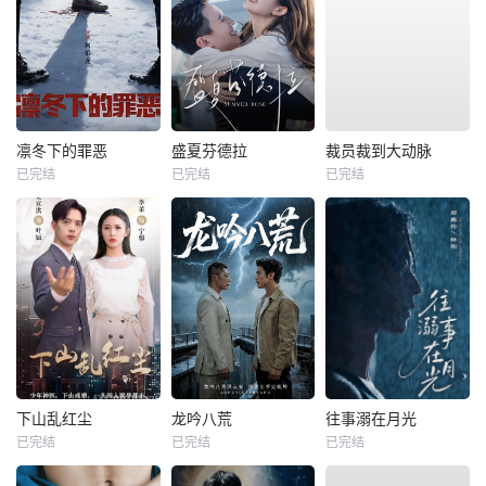
凛冬下的罪恶
盛夏芬德拉
裁员裁到大动脉
已完结
已完结
已完结
下山乱红尘
龙吟八荒
往事溺在月光
已完结
已完结
已完结