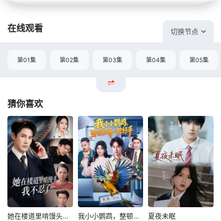
在线观看
切换节点
第01集
第02集
第03集
第04集
第05集
猜你喜欢
她在楼道里啃馒头，我不忍了
我小小鹦鹉，整顿职场一把好手
夏夜未眠