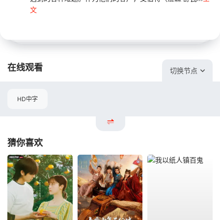
文
在线观看
切换节点
HD中字
猜你喜欢