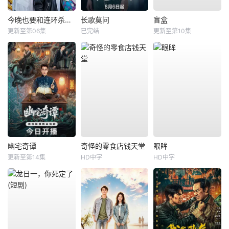
今晚也要和连环杀手约会
长歌莫问
盲盒
更新至第06集
已完结
更新至第10集
幽宅奇谭
奇怪的零食店钱天堂
眼眸
更新至第14集
HD中字
HD中字