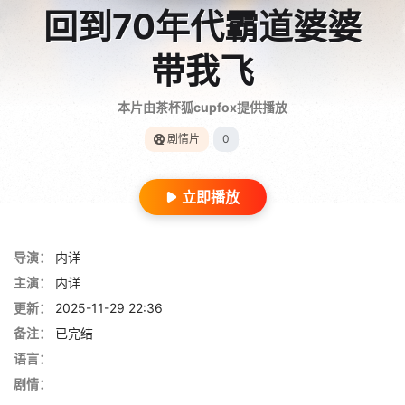
回到70年代霸道婆婆
带我飞
本片由茶杯狐cupfox提供播放
剧情片
0
立即播放
导演：
内详
主演：
内详
更新：
2025-11-29 22:36
备注：
已完结
语言：
剧情：