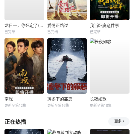
龙日一，你死定了(短剧)
爱情正路过
我当卧底这件事
已完结
已完结
已完结
南戏
凛冬下的罪恶
长夜如歌
更新至第12集
更新至第16集
更新至第18集
正在热播
更多