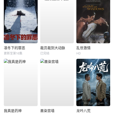
凛冬下的罪恶
裁员裁到大动脉
乱世激情
更新至第16集
已完结
HD
我真是药神
墨染宫墙
龙吟八荒