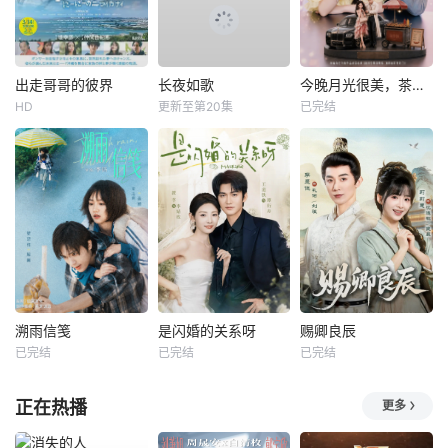
出走哥哥的彼界
长夜如歌
今晚月光很美，茶香四溢
HD
更新至第20集
已完结
溯雨信笺
是闪婚的关系呀
赐卿良辰
已完结
已完结
已完结
正在热播
更多