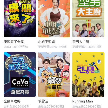
康熙来了全集
小姐不熙娣
型男大主厨
2004-2016已完结
更新至第20260729期
更新至第20260805期
全民星攻略
毛雪汪
Running Man
更新至20260805期
更新至20260805期
更新至第20260802期