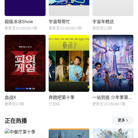
超级冰冰Show
宇宙帮帮忙
宇宙年糕店
更新至20260801期
更新至20260807期
更新至02期
血战X
奔跑吧第十季
一站到底·少年季第2季
更新至07期
已完结
更新至20260807期
正在热播
更多