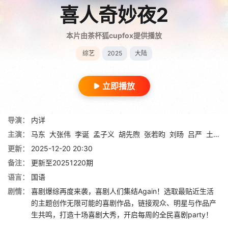
喜人奇妙夜2
本片由茶杯狐cupfox提供播放
综艺
2025
大陆
立即播放
导演：
内详
主演：
马东
大张伟
李诞
孟子义
胡先煦
张若昀
刘旸
吕严
土豆
更新：
2025-12-20 20:30
备注：
更新至20251220期
语言：
国语
剧情：
喜剧爆综再度来袭，喜剧人们集结Again！选取最贴近生活
的主题创作无限可能的喜剧作品，链接观众、明星与作品产
生共鸣，打造十场喜剧大秀，开启每周的全民喜剧party！