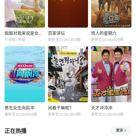
姐姐对我来说是女人2
百家讲坛
惊人的星期六
已完结+特辑
更新至20260809期
更新至20260808期
男生女生向前冲
闲着干嘛呢？
天才冲冲冲
更新至20260809期
更新至20260808期
更新至20260808期
正在热播
更多