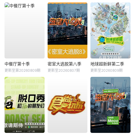
中餐厅第十季
密室大逃脱第八季
地球超新鲜第二季
更新至第20260809期
更新至20260807期
更新至20260809期