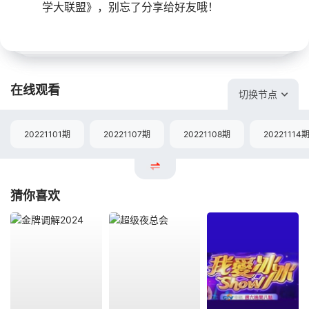
学大联盟》，别忘了分享给好友哦！
在线观看
切换节点
20221101期
20221107期
20221108期
20221114
猜你喜欢