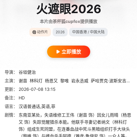
火遮眼2026
本片由茶杯狐cupfox提供播放
动作片
2026
中国香港 / 中国大陆
立即播放
导演：
谷垣健治
主演：
谢苗
林科灯
杨恩又
黎唯
岩永丞威
萨哈贾克·波斯安吉特
玛
更新：
2026-07-08 13:15
备注：
HD
语言：
汉语普通话,英语,菲
剧情：
东南亚某处，失语维修工王伟（谢苗 饰）因女儿雨晴（杨恩
又 饰）失踪觉醒猎杀本能。他联手寻妻记者纳文（林科灯
饰）组成生死同盟，在连番血战中死斗黑暗组织打手大块头
（黎唯 饰）与嗜血杀手阿德（雅彦·鲁伊安 饰）一众人等。