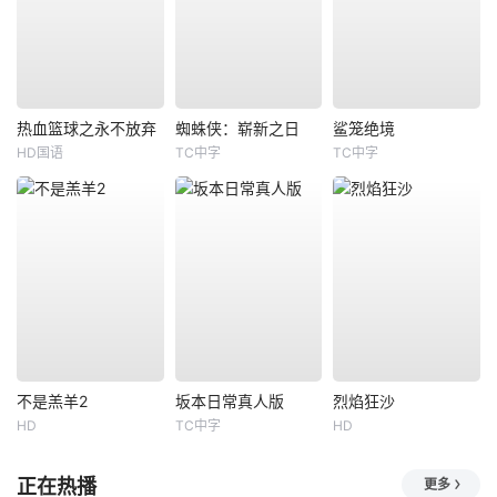
热血篮球之永不放弃
蜘蛛侠：崭新之日
鲨笼绝境
HD国语
TC中字
TC中字
不是羔羊2
坂本日常真人版
烈焰狂沙
HD
TC中字
HD
正在热播
更多