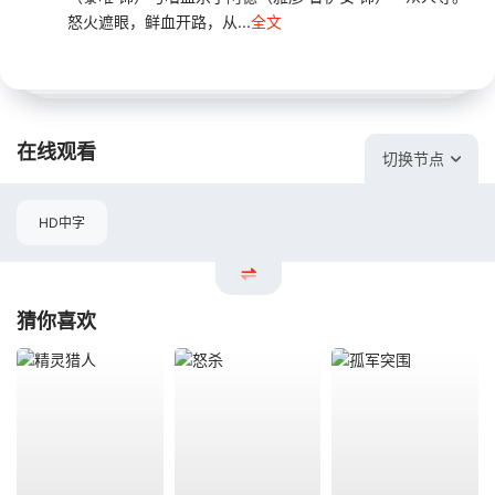
怒火遮眼，鲜血开路，从...
全文
在线观看
切换节点
HD中字
猜你喜欢