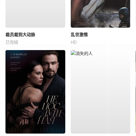
裁员裁到大动脉
乱世激情
已完结
HD