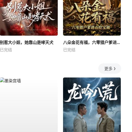
别惹大小姐，她靠山是哮天犬
八朵金花有福，六零猎户爹进山挖宝藏
已完结
已完结
更多