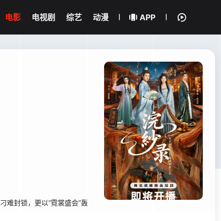
电影
电视剧
综艺
动漫
APP
刁难封锁，更以“霓裳盛会”轰