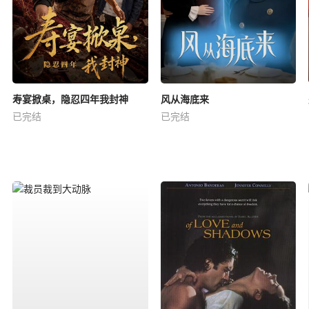
寿宴掀桌，隐忍四年我封神
风从海底来
已完结
已完结