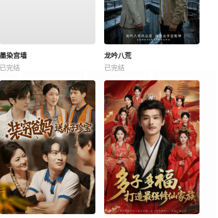
墨染宫墙
龙吟八荒
已完结
已完结