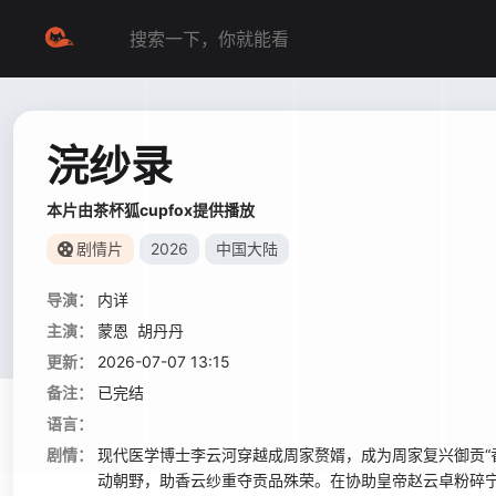
浣纱录
本片由茶杯狐cupfox提供播放
剧情片
2026
中国大陆
导演：
内详
主演：
蒙恩
胡丹丹
更新：
2026-07-07 13:15
备注：
已完结
语言：
剧情：
现代医学博士李云河穿越成周家赘婿，成为周家复兴御贡“
动朝野，助香云纱重夺贡品殊荣。在协助皇帝赵云卓粉碎