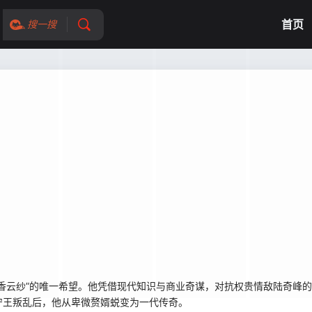
首页
搜一搜
香云纱”的唯一希望。他凭借现代知识与商业奇谋，对抗权贵情敌陆奇峰的
宁王叛乱后，他从卑微赘婿蜕变为一代传奇。