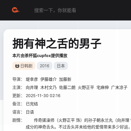
拥有神之舌的男子
本片由茶杯狐cupfox提供播放
日韩剧
2016
日本
导演：
堤幸彦
伊藤雄介
加藤新
主演：
向井理
木村文乃
佐藤二朗
火野正平
宅麻伸
广末凉子
更新：
2025-11-30 02:16
备注：
已完结
语言：
日语
剧情：
传奇搓澡师（火野正平 饰）的孙子朝永兰丸（向井理 
成分的神奇舌头。不过舌头并未给他的爱情带来多少好运，