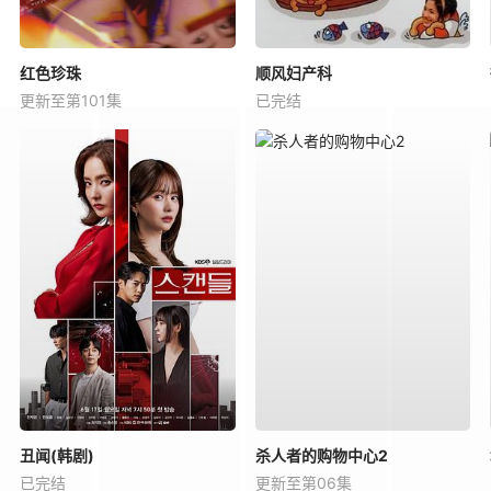
红色珍珠
顺风妇产科
更新至第101集
已完结
丑闻(韩剧)
杀人者的购物中心2
已完结
更新至第06集