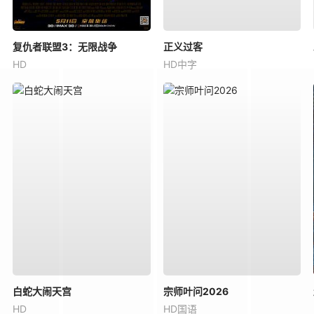
复仇者联盟3：无限战争
正义过客
HD
HD中字
白蛇大闹天宫
宗师叶问2026
HD
HD国语