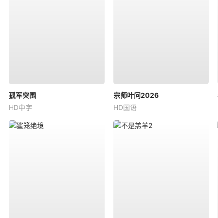
孤军突围
宗师叶问2026
HD中字
HD国语